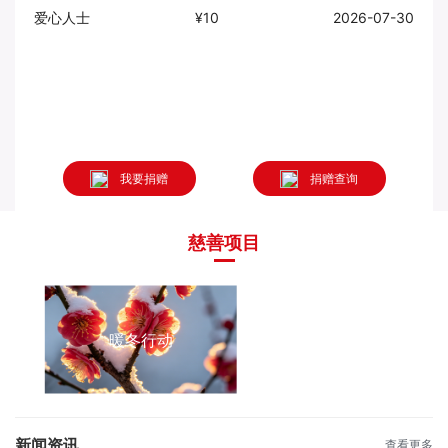
爱心人士
¥10
2026-07-30
爱心
我要捐赠
捐赠查询
慈善项目
暖冬行动
新闻资讯
查看更多