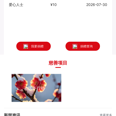
爱心人士
¥10
2026-07-30
爱心
我要捐赠
捐赠查询
慈善项目
暖冬行动
新闻资讯
查看更多