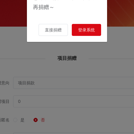
再捐赠～
直接捐赠
登录系统
项目捐赠
赠意向
赠项目
否匿名
是
否