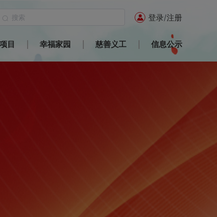
登录
/
注册
项目
幸福家园
慈善义工
信息公示