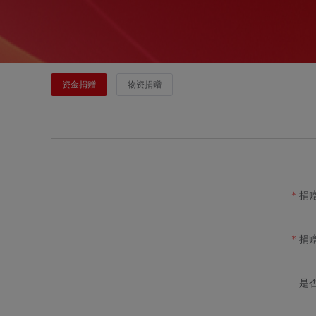
资金捐赠
物资捐赠
捐
捐
是