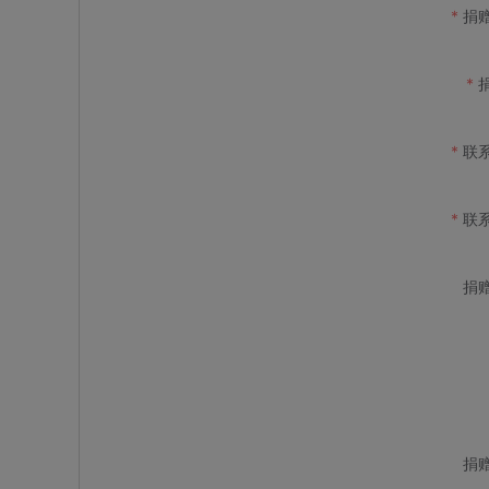
捐
联
联
捐
捐