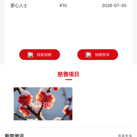
爱心人士
¥10
2026-07-30
爱心
我要捐赠
捐赠查询
慈善项目
暖冬行动
新闻资讯
查看更多