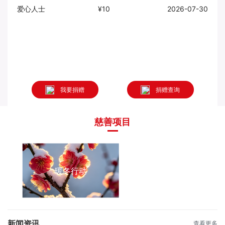
爱心人士
¥10
2026-07-30
爱心
我要捐赠
捐赠查询
慈善项目
暖冬行动
新闻资讯
查看更多