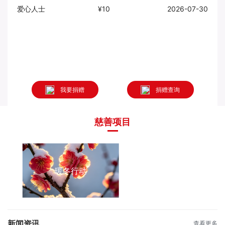
爱心人士
¥10
2026-07-30
爱心
我要捐赠
捐赠查询
慈善项目
暖冬行动
新闻资讯
查看更多